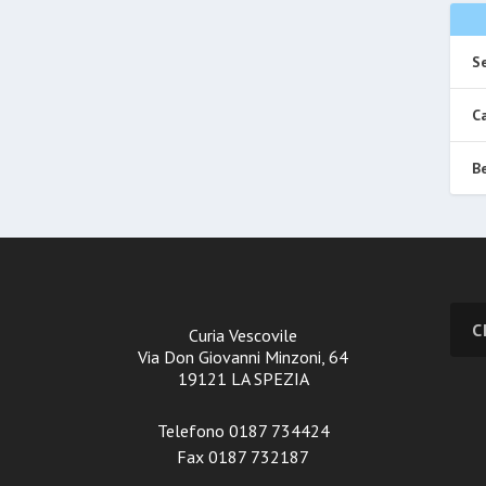
Se
Ca
Be
Curia Vescovile
Via Don Giovanni Minzoni, 64
19121 LA SPEZIA
Telefono 0187 734424
Fax 0187 732187