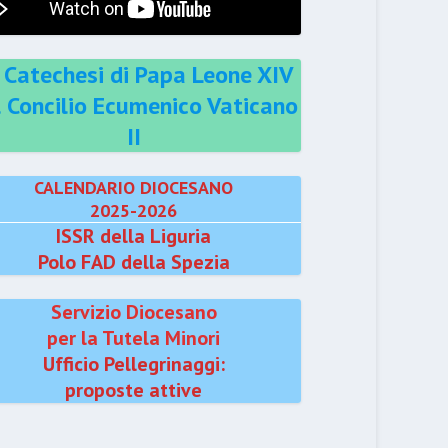
 Catechesi di Papa Leone XIV
l Concilio Ecumenico Vaticano
II
CALENDARIO DIOCESANO
2025-2026
ISSR della Liguria
Polo FAD della Spezia
Servizio Diocesano
per la Tutela Minori
Ufficio Pellegrinaggi:
proposte attive