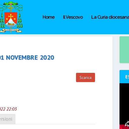
Home
Il Vescovo
La Curia diocesan
 01 NOVEMBRE 2020
E
Scarica
022 22:03
rsioni