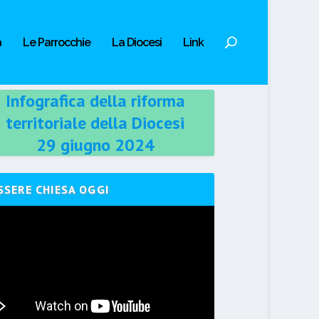
a
Le Parrocchie
La Diocesi
Link
Infografica della riforma
territoriale della Diocesi
29 giugno 2024
SSERE CHIESA OGGI