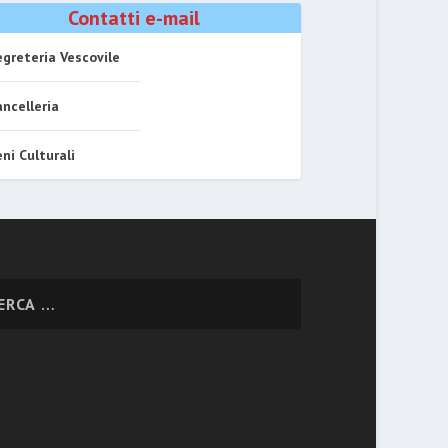
Contatti e-mail
greteria Vescovile
ncelleria
ni Culturali