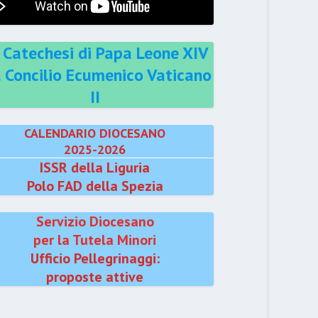
 Catechesi di Papa Leone XIV
l Concilio Ecumenico Vaticano
II
CALENDARIO DIOCESANO
2025-2026
ISSR della Liguria
Polo FAD della Spezia
Servizio Diocesano
per la Tutela Minori
Ufficio Pellegrinaggi:
proposte attive