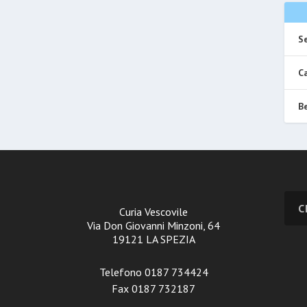
Se
Ca
Be
Curia Vescovile
Via Don Giovanni Minzoni, 64
19121 LA SPEZIA
Telefono 0187 734424
Fax 0187 732187