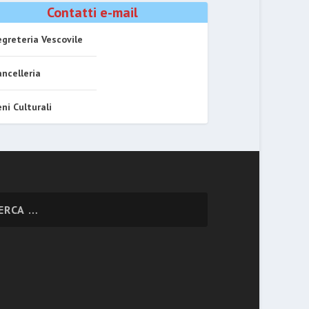
Contatti e-mail
greteria Vescovile
ncelleria
ni Culturali