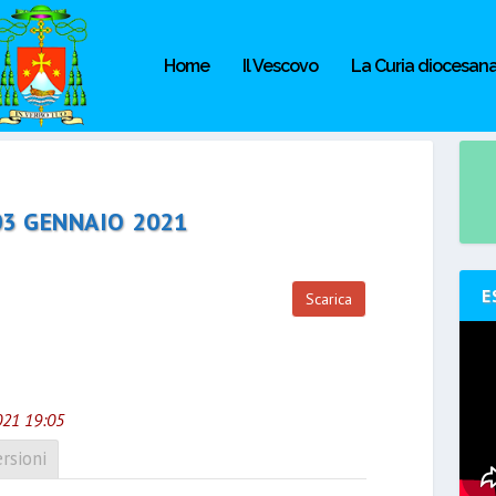
Home
Il Vescovo
La Curia diocesan
03 GENNAIO 2021
E
Scarica
021 19:05
rsioni