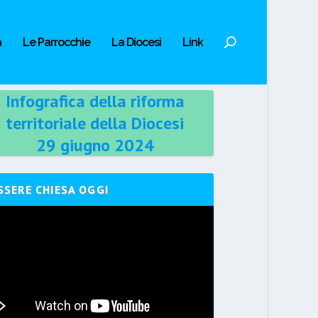
a
Le Parrocchie
La Diocesi
Link
Infografica della riforma
territoriale della Diocesi
29 giugno 2024
SSERE CHIESA OGGI