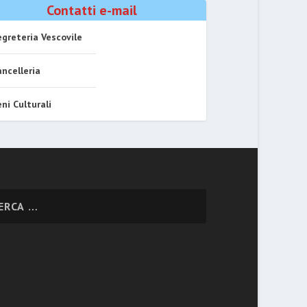
Contatti e-mail
greteria Vescovile
ncelleria
ni Culturali