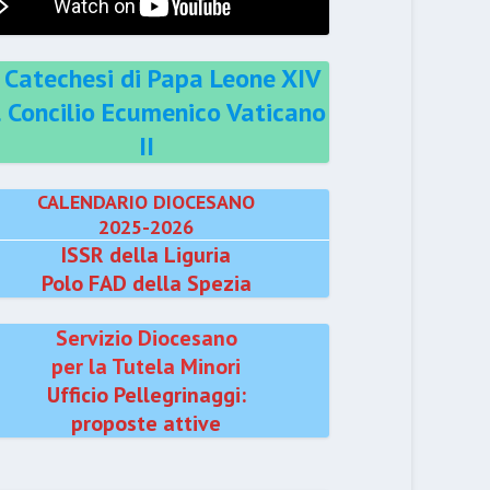
 Catechesi di Papa Leone XIV
l Concilio Ecumenico Vaticano
II
CALENDARIO DIOCESANO
2025-2026
ISSR della Liguria
Polo FAD della Spezia
Servizio Diocesano
per la Tutela Minori
Ufficio Pellegrinaggi:
proposte attive