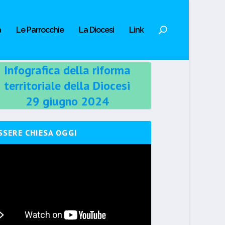
a
Le Parrocchie
La Diocesi
Link
Infografica della riforma
territoriale della Diocesi
29 giugno 2024
SSERE CHIESA OGGI