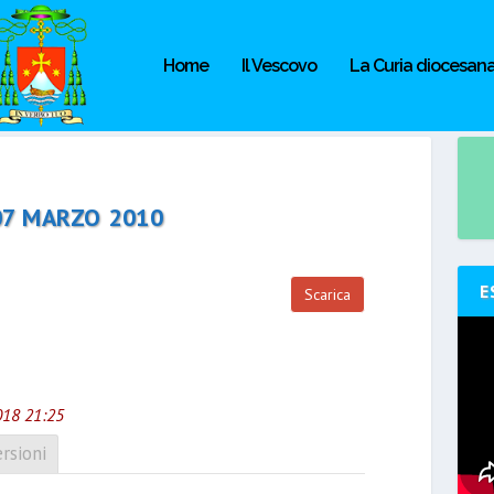
Home
Il Vescovo
La Curia diocesan
07 MARZO 2010
E
Scarica
018 21:25
rsioni