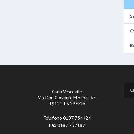
Se
Ca
Be
Curia Vescovile
Via Don Giovanni Minzoni, 64
19121 LA SPEZIA
Telefono 0187 734424
Fax 0187 732187