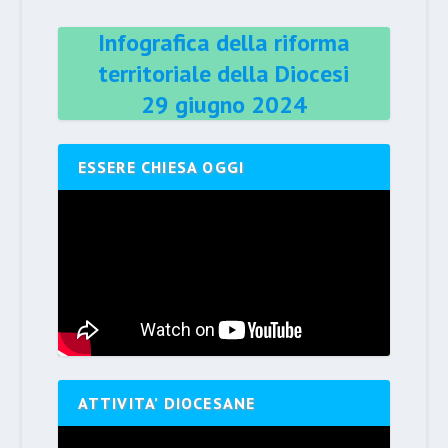
Infografica della riforma
territoriale della Diocesi
29 giugno 2024
ESSERE CHIESA OGGI
ATTIVITA’ DIOCESANE