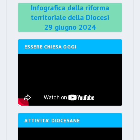
Infografica della riforma
territoriale della Diocesi
29 giugno 2024
ESSERE CHIESA OGGI
ATTIVITA’ DIOCESANE