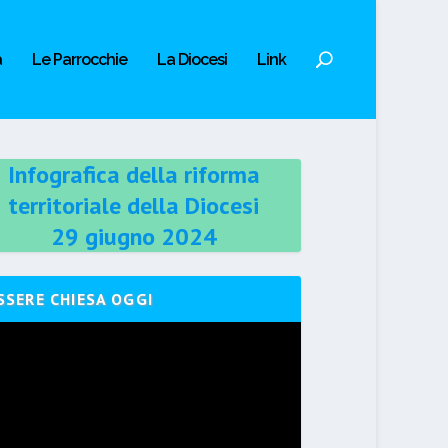
a
Le Parrocchie
La Diocesi
Link
Infografica della riforma
territoriale della Diocesi
29 giugno 2024
SSERE CHIESA OGGI