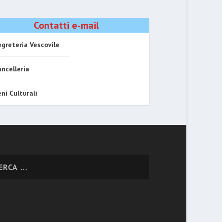
Contatti e-mail
greteria Vescovile
ncelleria
ni Culturali