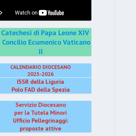
 Catechesi di Papa Leone XIV
l Concilio Ecumenico Vaticano
II
CALENDARIO DIOCESANO
2025-2026
ISSR della Liguria
Polo FAD della Spezia
Servizio Diocesano
per la Tutela Minori
Ufficio Pellegrinaggi:
proposte attive