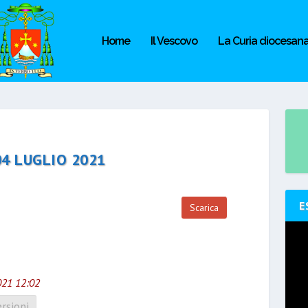
Home
Il Vescovo
La Curia diocesan
04 LUGLIO 2021
E
Scarica
021 12:02
rsioni