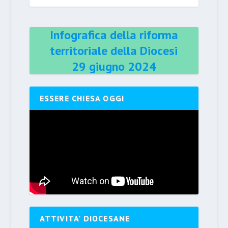
Infografica della riforma
territoriale della Diocesi
29 giugno 2024
ESSERE CHIESA OGGI
ATTIVITA’ DIOCESANE