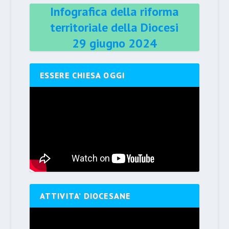
Infografica della riforma
territoriale della Diocesi
29 giugno 2024
ESSERE CHIESA OGGI
ATTIVITA’ DIOCESANE