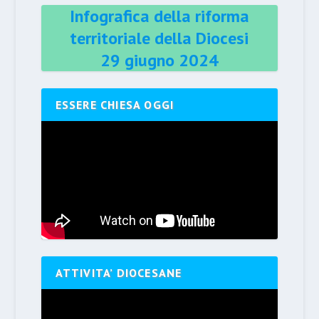
Infografica della riforma
territoriale della Diocesi
29 giugno 2024
ESSERE CHIESA OGGI
ATTIVITA’ DIOCESANE