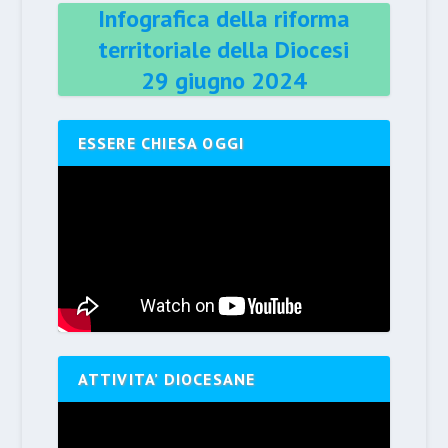
Infografica della riforma
territoriale della Diocesi
29 giugno 2024
ESSERE CHIESA OGGI
ATTIVITA’ DIOCESANE