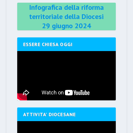
Infografica della riforma
territoriale della Diocesi
29 giugno 2024
ESSERE CHIESA OGGI
ATTIVITA’ DIOCESANE