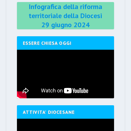
Infografica della riforma
territoriale della Diocesi
29 giugno 2024
ESSERE CHIESA OGGI
ATTIVITA’ DIOCESANE