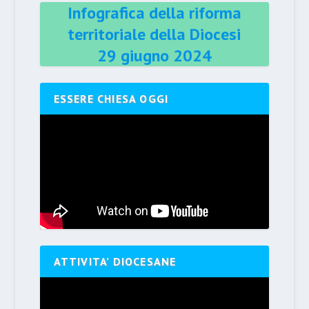
Infografica della riforma
territoriale della Diocesi
29 giugno 2024
ESSERE CHIESA OGGI
ATTIVITA’ DIOCESANE