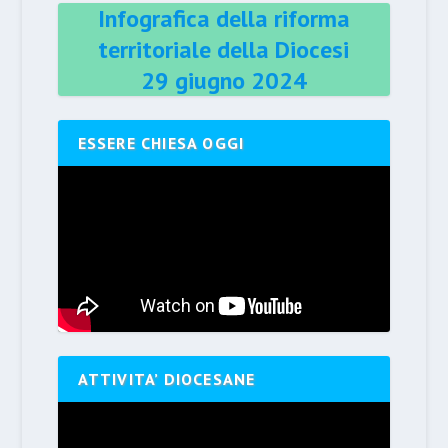
Infografica della riforma
territoriale della Diocesi
29 giugno 2024
ESSERE CHIESA OGGI
ATTIVITA’ DIOCESANE