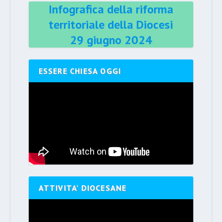
Infografica della riforma
territoriale della Diocesi
29 giugno 2024
ESSERE CHIESA OGGI
ATTIVITA’ DIOCESANE