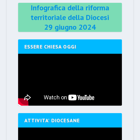
Infografica della riforma
territoriale della Diocesi
29 giugno 2024
ESSERE CHIESA OGGI
ATTIVITA’ DIOCESANE