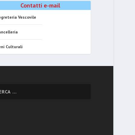
Contatti e-mail
greteria Vescovile
ncelleria
ni Culturali