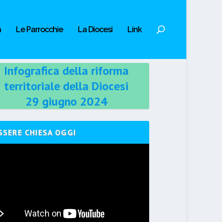
a
Le Parrocchie
La Diocesi
Link
Infografica della riforma
territoriale della Diocesi
29 giugno 2024
SSERE CHIESA OGGI