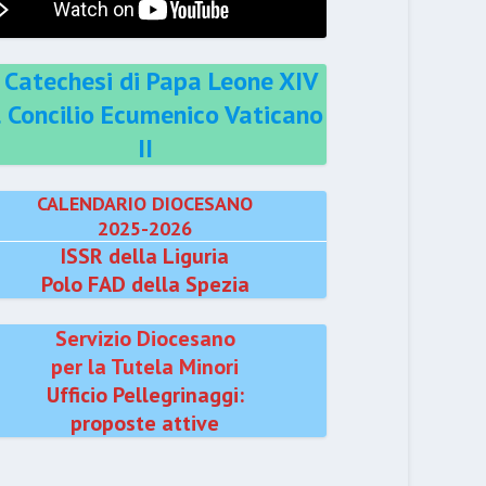
 Catechesi di Papa Leone XIV
l Concilio Ecumenico Vaticano
II
CALENDARIO DIOCESANO
2025-2026
ISSR della Liguria
Polo FAD della Spezia
Servizio Diocesano
per la Tutela Minori
Ufficio Pellegrinaggi:
proposte attive