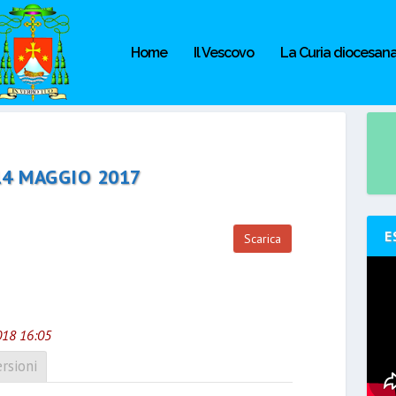
Home
Il Vescovo
La Curia diocesan
14 MAGGIO 2017
E
Scarica
018 16:05
rsioni