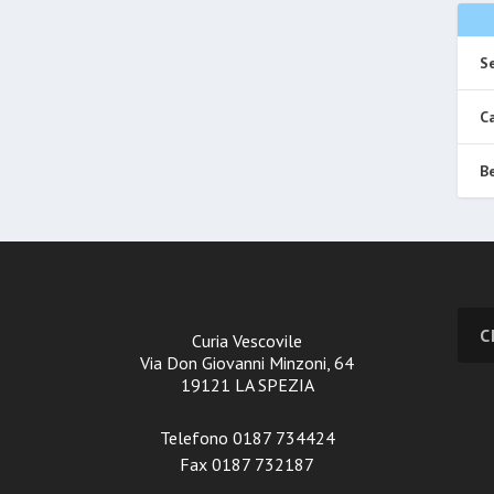
Se
Ca
Be
Curia Vescovile
Via Don Giovanni Minzoni, 64
19121 LA SPEZIA
Telefono 0187 734424
Fax 0187 732187