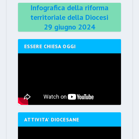
Infografica della riforma
territoriale della Diocesi
29 giugno 2024
ESSERE CHIESA OGGI
ATTIVITA’ DIOCESANE