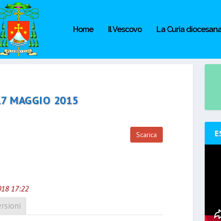
Home
Il Vescovo
La Curia diocesan
17 MAGGIO 2015
E
Scarica
018 17:22
rsioni