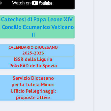
 Catechesi di Papa Leone XIV
l Concilio Ecumenico Vaticano
II
CALENDARIO DIOCESANO
2025-2026
ISSR della Liguria
Polo FAD della Spezia
Servizio Diocesano
per la Tutela Minori
Ufficio Pellegrinaggi:
proposte attive