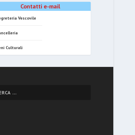
Contatti e-mail
greteria Vescovile
ncelleria
ni Culturali