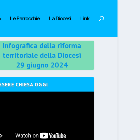
a
Le Parrocchie
La Diocesi
Link
Infografica della riforma
territoriale della Diocesi
29 giugno 2024
SSERE CHIESA OGGI