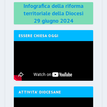
Infografica della riforma
territoriale della Diocesi
29 giugno 2024
ESSERE CHIESA OGGI
ATTIVITA’ DIOCESANE