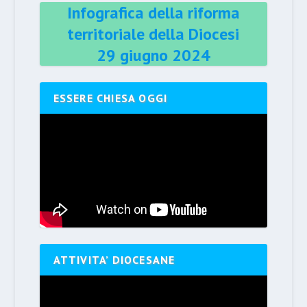
Infografica della riforma
territoriale della Diocesi
29 giugno 2024
ESSERE CHIESA OGGI
ATTIVITA’ DIOCESANE