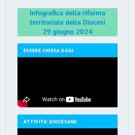
Infografica della riforma
territoriale della Diocesi
29 giugno 2024
ESSERE CHIESA OGGI
ATTIVITA’ DIOCESANE