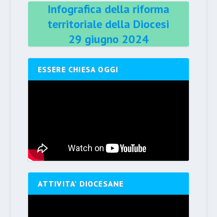
Infografica della riforma
territoriale della Diocesi
29 giugno 2024
ESSERE CHIESA OGGI
ATTIVITA’ DIOCESANE