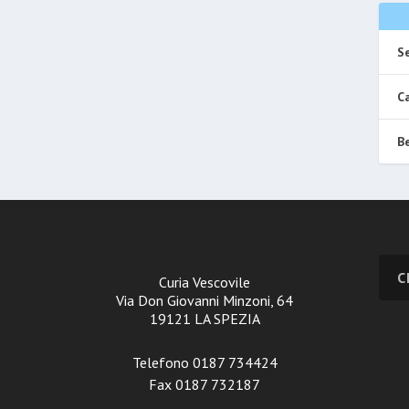
Se
Ca
Be
Curia Vescovile
Via Don Giovanni Minzoni, 64
19121 LA SPEZIA
Telefono 0187 734424
Fax 0187 732187