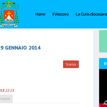
Home
Il Vescovo
La Curia diocesan
19 GENNAIO 2014
E
Scarica
018 22:13
rsioni