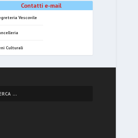
Contatti e-mail
greteria Vescovile
ncelleria
ni Culturali