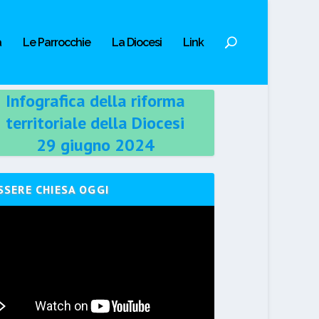
a
Le Parrocchie
La Diocesi
Link
Infografica della riforma
territoriale della Diocesi
29 giugno 2024
SSERE CHIESA OGGI