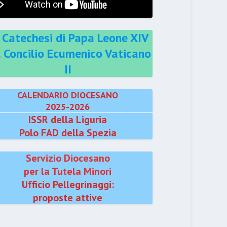
 Catechesi di Papa Leone XIV
l Concilio Ecumenico Vaticano
II
CALENDARIO DIOCESANO
2025-2026
ISSR della Liguria
Polo FAD della Spezia
Servizio Diocesano
per la Tutela Minori
Ufficio Pellegrinaggi:
proposte attive