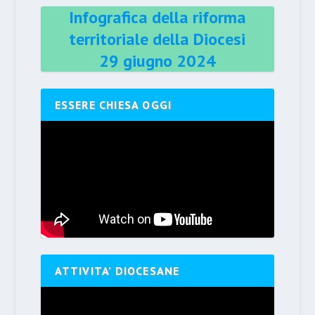
Infografica della riforma
territoriale della Diocesi
29 giugno 2024
ESSERE CHIESA OGGI
ATTIVITA’ DIOCESANE