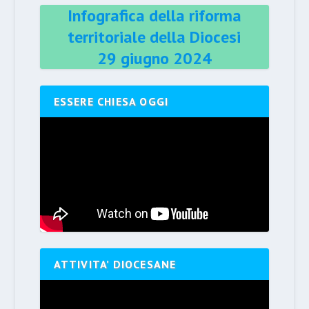
Infografica della riforma
territoriale della Diocesi
29 giugno 2024
ESSERE CHIESA OGGI
ATTIVITA’ DIOCESANE