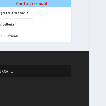
Contatti e-mail
greteria Vescovile
ncelleria
ni Culturali