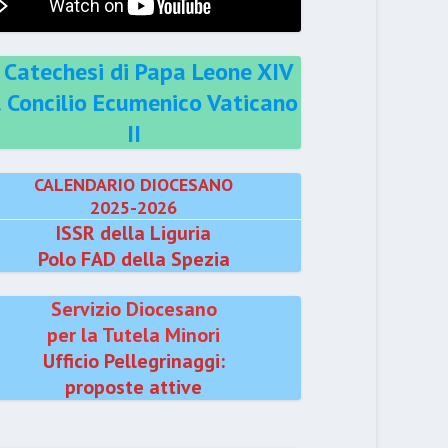
 Catechesi di Papa Leone XIV
l Concilio Ecumenico Vaticano
II
CALENDARIO DIOCESANO
2025-2026
ISSR della Liguria
Polo FAD della Spezia
Servizio Diocesano
per la Tutela Minori
Ufficio Pellegrinaggi:
proposte attive