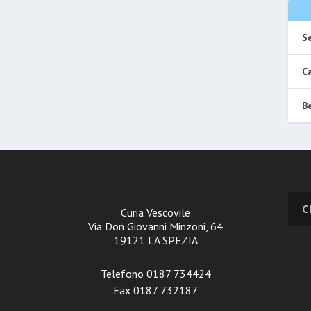
Se
Ca
Be
Curia Vescovile
Via Don Giovanni Minzoni, 64
19121 LA SPEZIA
Telefono 0187 734424
Fax 0187 732187