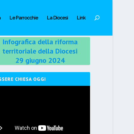
a
Le Parrocchie
La Diocesi
Link
Infografica della riforma
territoriale della Diocesi
29 giugno 2024
SSERE CHIESA OGGI