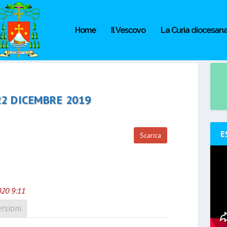
Home
Il Vescovo
La Curia diocesan
22 DICEMBRE 2019
E
Scarica
020 9:11
rsioni