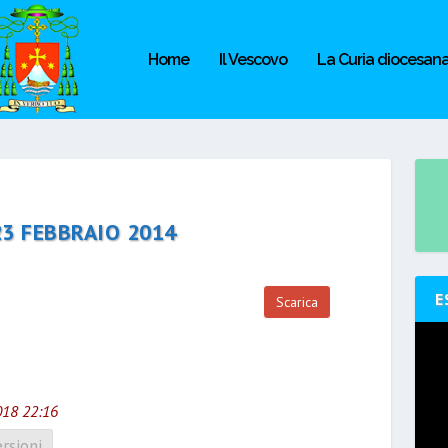
Home
Il Vescovo
La Curia diocesan
23 FEBBRAIO 2014
E
Scarica
018 22:16
rsioni