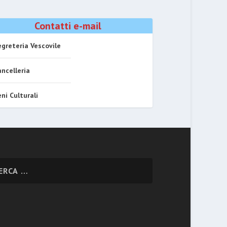
Contatti e-mail
greteria Vescovile
ncelleria
ni Culturali