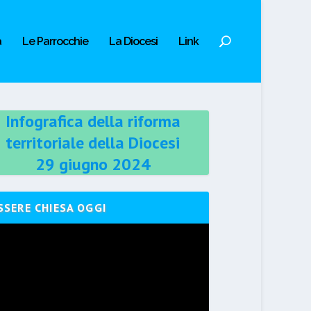
a
Le Parrocchie
La Diocesi
Link
Infografica della riforma
territoriale della Diocesi
29 giugno 2024
SSERE CHIESA OGGI