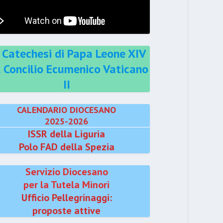
 Catechesi di Papa Leone XIV
l Concilio Ecumenico Vaticano
II
CALENDARIO DIOCESANO
2025-2026
ISSR della Liguria
Polo FAD della Spezia
Servizio Diocesano
per la Tutela Minori
Ufficio Pellegrinaggi:
proposte attive