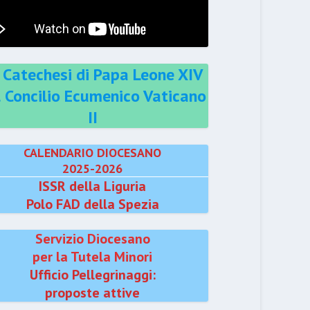
 Catechesi di Papa Leone XIV
l Concilio Ecumenico Vaticano
II
CALENDARIO DIOCESANO
2025-2026
ISSR della Liguria
Polo FAD della Spezia
Servizio Diocesano
per la Tutela Minori
Ufficio Pellegrinaggi:
proposte attive