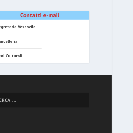
Contatti e-mail
greteria Vescovile
ncelleria
ni Culturali