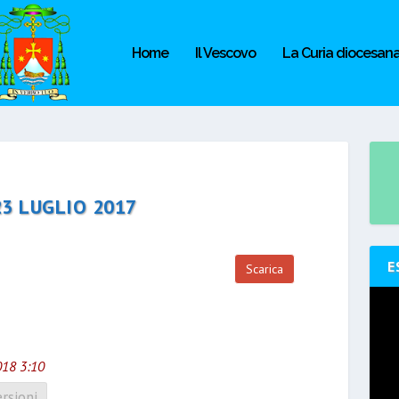
Home
Il Vescovo
La Curia diocesan
23 LUGLIO 2017
E
Scarica
018 3:10
rsioni