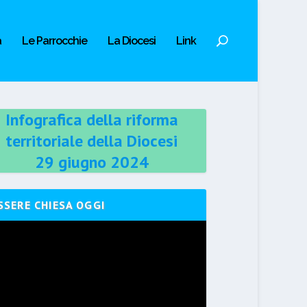
a
Le Parrocchie
La Diocesi
Link
Infografica della riforma
territoriale della Diocesi
29 giugno 2024
SSERE CHIESA OGGI