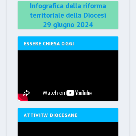
Infografica della riforma
territoriale della Diocesi
29 giugno 2024
ESSERE CHIESA OGGI
ATTIVITA’ DIOCESANE