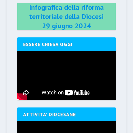
Infografica della riforma
territoriale della Diocesi
29 giugno 2024
ESSERE CHIESA OGGI
ATTIVITA’ DIOCESANE