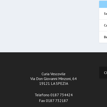
Se
Ca
Be
Curia Vescovile
Via Don Giovanni Minzoni, 64
19121 LA SPEZIA
Telefono 0187 734424
Fax 0187 732187