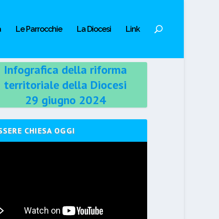
a
Le Parrocchie
La Diocesi
Link
Infografica della riforma
territoriale della Diocesi
29 giugno 2024
SSERE CHIESA OGGI