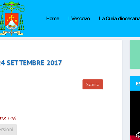
Home
Il Vescovo
La Curia diocesan
 24 SETTEMBRE 2017
E
Scarica
018 3:16
rsioni