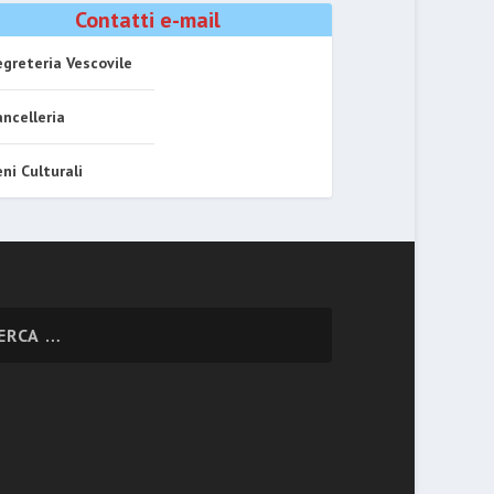
Contatti e-mail
greteria Vescovile
ncelleria
ni Culturali