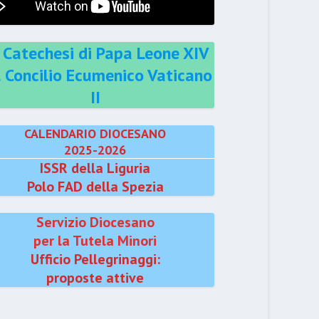
 Catechesi di Papa Leone XIV
l Concilio Ecumenico Vaticano
II
CALENDARIO DIOCESANO
2025-2026
ISSR della Liguria
Polo FAD della Spezia
Servizio Diocesano
per la Tutela Minori
Ufficio Pellegrinaggi:
proposte attive