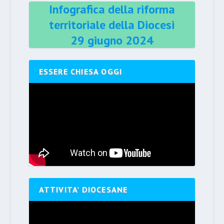
Infografica della riforma
territoriale della Diocesi
29 giugno 2024
ESSERE CHIESA OGGI
ATTIVITA’ DIOCESANE