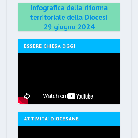
Infografica della riforma
territoriale della Diocesi
29 giugno 2024
ESSERE CHIESA OGGI
ATTIVITA’ DIOCESANE