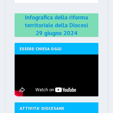
Infografica della riforma
territoriale della Diocesi
29 giugno 2024
ESSERE CHIESA OGGI
ATTIVITA’ DIOCESANE