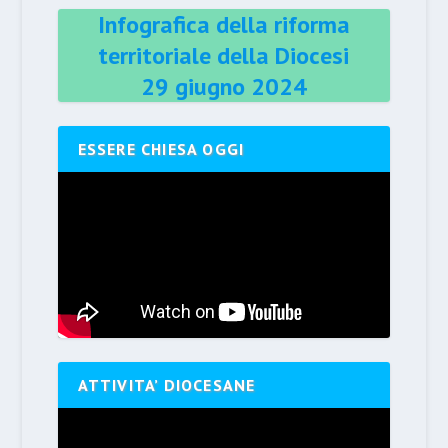
Infografica della riforma
territoriale della Diocesi
29 giugno 2024
ESSERE CHIESA OGGI
ATTIVITA’ DIOCESANE