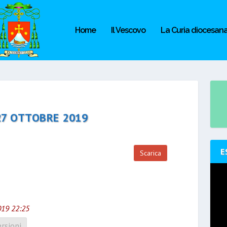
Home
Il Vescovo
La Curia diocesan
 27 OTTOBRE 2019
E
Scarica
019 22:25
rsioni