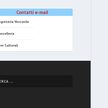
Contatti e-mail
greteria Vescovile
ncelleria
ni Culturali