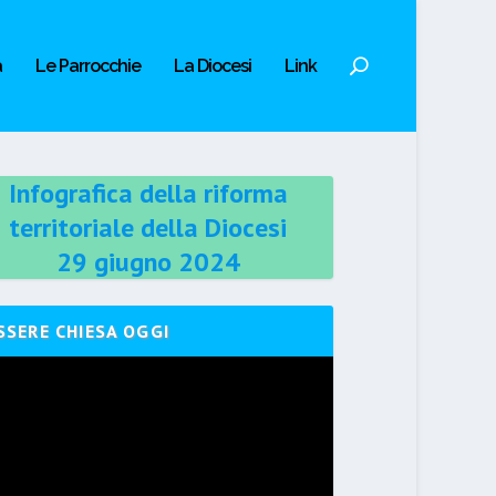
a
Le Parrocchie
La Diocesi
Link
Infografica della riforma
territoriale della Diocesi
29 giugno 2024
SSERE CHIESA OGGI