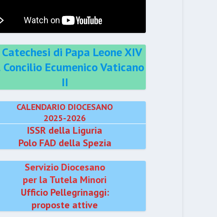
 Catechesi di Papa Leone XIV
l Concilio Ecumenico Vaticano
II
CALENDARIO DIOCESANO
2025-2026
ISSR della Liguria
Polo FAD della Spezia
Servizio Diocesano
per la Tutela Minori
Ufficio Pellegrinaggi:
proposte attive