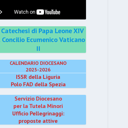
 Catechesi di Papa Leone XIV
l Concilio Ecumenico Vaticano
II
CALENDARIO DIOCESANO
2025-2026
ISSR della Liguria
Polo FAD della Spezia
Servizio Diocesano
per la Tutela Minori
Ufficio Pellegrinaggi:
proposte attive