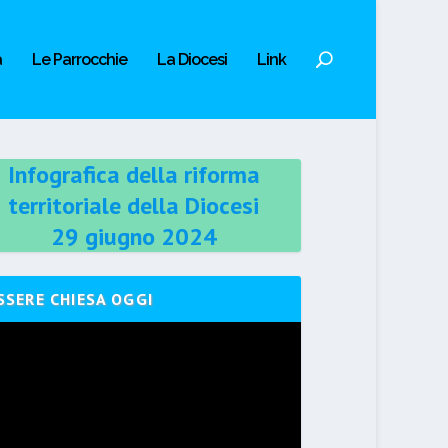
a
Le Parrocchie
La Diocesi
Link
Infografica della riforma
territoriale della Diocesi
29 giugno 2024
SSERE CHIESA OGGI