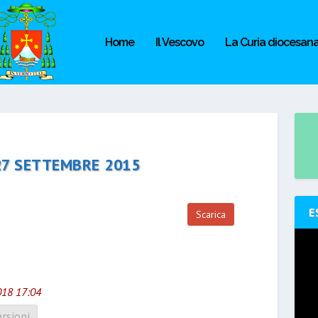
Home
Il Vescovo
La Curia diocesan
 27 SETTEMBRE 2015
E
Scarica
018 17:04
rsioni