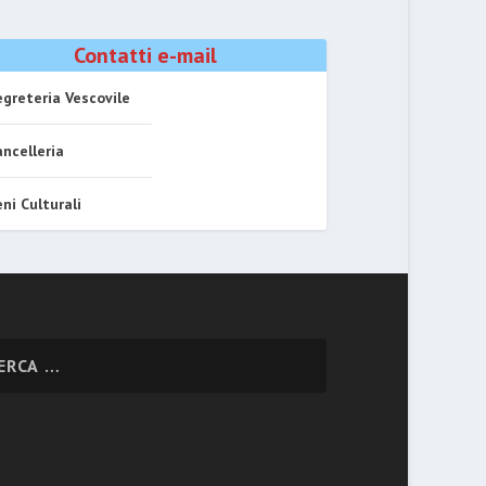
Contatti e-mail
greteria Vescovile
ncelleria
ni Culturali