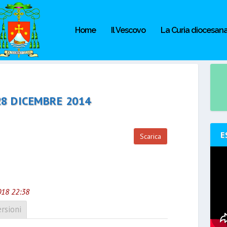
Home
Il Vescovo
La Curia diocesan
28 DICEMBRE 2014
E
Scarica
018 22:38
rsioni