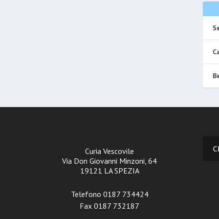
Se
Ca
Be
Curia Vescovile
Via Don Giovanni Minzoni, 64
19121 LA SPEZIA
Telefono 0187 734424
Fax 0187 732187