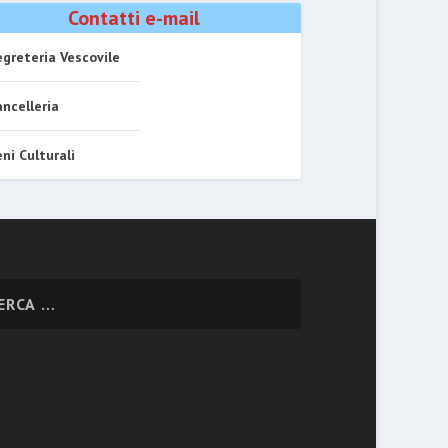
Contatti e-mail
greteria Vescovile
ncelleria
ni Culturali