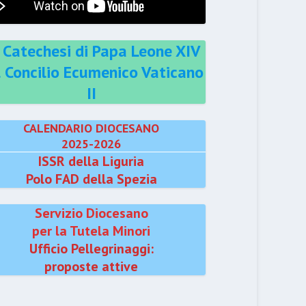
 Catechesi di Papa Leone XIV
l Concilio Ecumenico Vaticano
II
CALENDARIO DIOCESANO
2025-2026
ISSR della Liguria
Polo FAD della Spezia
Servizio Diocesano
per la Tutela Minori
Ufficio Pellegrinaggi:
proposte attive