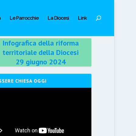
a
Le Parrocchie
La Diocesi
Link
Infografica della riforma
territoriale della Diocesi
29 giugno 2024
SSERE CHIESA OGGI