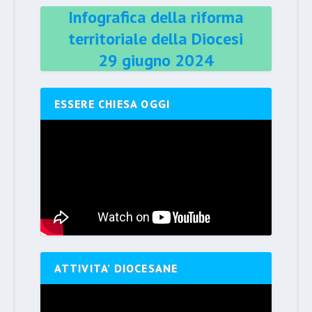
Infografica della riforma
territoriale della Diocesi
29 giugno 2024
ESSERE CHIESA OGGI
ATTIVITA’ DIOCESANE