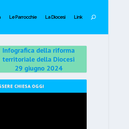
a
Le Parrocchie
La Diocesi
Link
Infografica della riforma
territoriale della Diocesi
29 giugno 2024
SSERE CHIESA OGGI