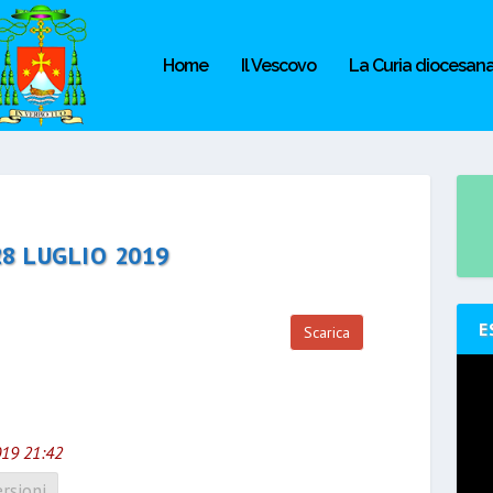
Home
Il Vescovo
La Curia diocesan
28 LUGLIO 2019
E
Scarica
019 21:42
rsioni