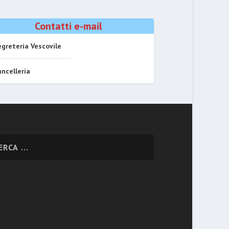
Contatti e-mail
greteria Vescovile
ncelleria