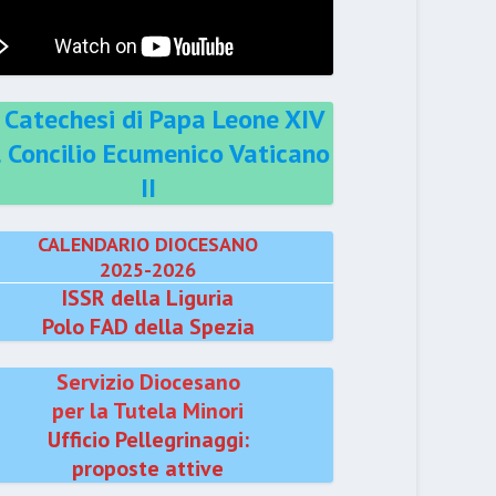
 Catechesi di Papa Leone XIV
l Concilio Ecumenico Vaticano
II
CALENDARIO DIOCESANO
2025-2026
ISSR della Liguria
Polo FAD della Spezia
Servizio Diocesano
per la Tutela Minori
Ufficio Pellegrinaggi:
proposte attive