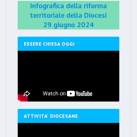
Infografica della riforma
territoriale della Diocesi
29 giugno 2024
ESSERE CHIESA OGGI
ATTIVITA’ DIOCESANE