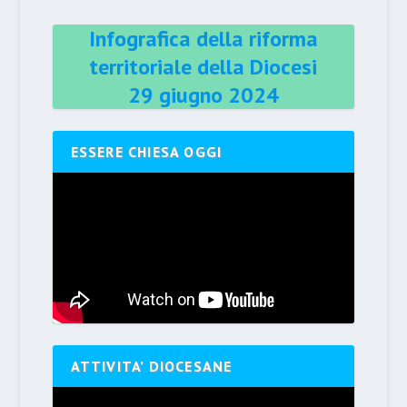
Infografica della riforma
territoriale della Diocesi
29 giugno 2024
ESSERE CHIESA OGGI
ATTIVITA’ DIOCESANE