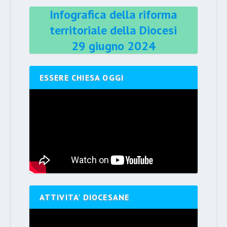
Infografica della riforma
territoriale della Diocesi
29 giugno 2024
ESSERE CHIESA OGGI
ATTIVITA’ DIOCESANE