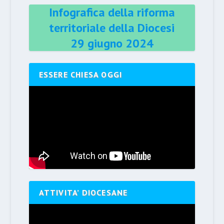
Infografica della riforma
territoriale della Diocesi
29 giugno 2024
ESSERE CHIESA OGGI
ATTIVITA’ DIOCESANE