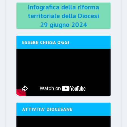
Infografica della riforma
territoriale della Diocesi
29 giugno 2024
ESSERE CHIESA OGGI
ATTIVITA’ DIOCESANE