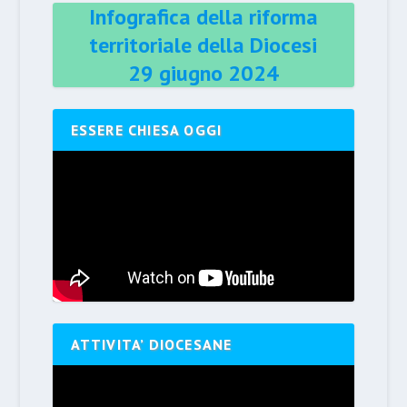
Infografica della riforma
territoriale della Diocesi
29 giugno 2024
ESSERE CHIESA OGGI
ATTIVITA’ DIOCESANE