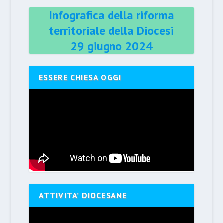
Infografica della riforma
territoriale della Diocesi
29 giugno 2024
ESSERE CHIESA OGGI
ATTIVITA’ DIOCESANE