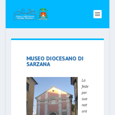
MUSEO DIOCESANO DI
SARZANA
La
fede
per
sua
nat
ura