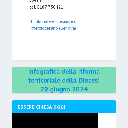
tel. 0187 730421
Il Tribunale ecclesiastico
Interdiocesano (Genova)
Infografica della riforma
territoriale della Diocesi
29 giugno 2024
ESSERE CHIESA OGGI